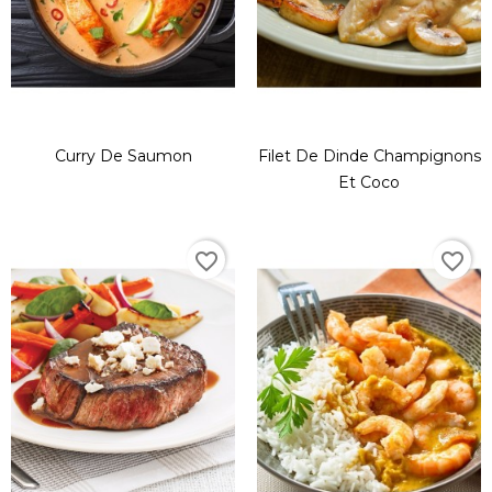
Curry De Saumon
Filet De Dinde Champignons
Et Coco
favorite_border
favorite_border