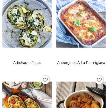
Artichauts Farcis
Aubergines À La Parmigiana
favorite_border
favorite_border