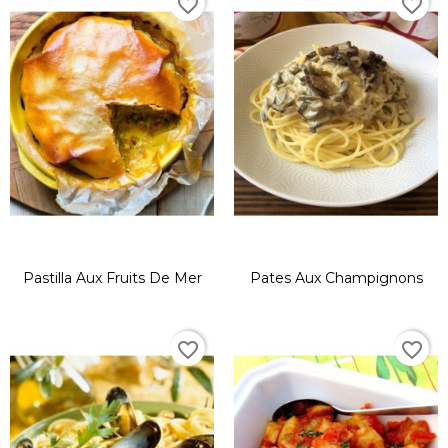
favorite_border
favorite_border
Pastilla Aux Fruits De Mer
Pates Aux Champignons
favorite_border
favorite_border