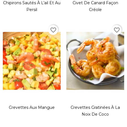
Chipirons Sautés À L’ail Et Au
Civet De Canard Façon
Persil
Créole
favorite_border
favorite_border
Crevettes Aux Mangue
Crevettes Gratinées À La
Noix De Coco