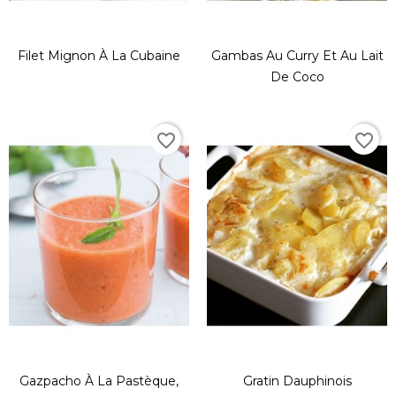
Filet Mignon À La Cubaine
Gambas Au Curry Et Au Lait
De Coco
favorite_border
favorite_border
Gazpacho À La Pastèque,
Gratin Dauphinois