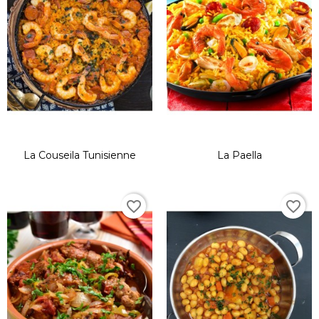
La Couseila Tunisienne
La Paella
favorite_border
favorite_border