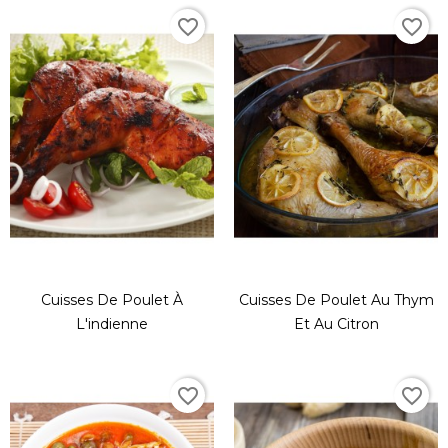
favorite_border
favorite_border
Cuisses De Poulet À
Cuisses De Poulet Au Thym
L'indienne
Et Au Citron
favorite_border
favorite_border