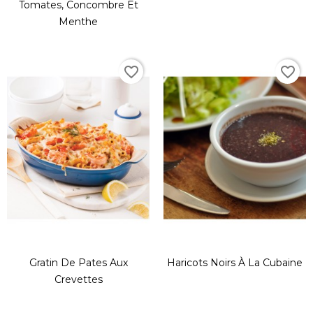
Tomates, Concombre Et
Menthe
favorite_border
favorite_border
Gratin De Pates Aux
Haricots Noirs À La Cubaine
Crevettes