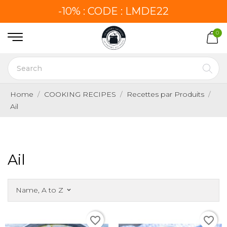
-10% : CODE : LMDE22
0
Home
COOKING RECIPES
Recettes par Produits
Ail
Ail
Name, A to Z
keyboard_arrow_down
favorite_border
favorite_border