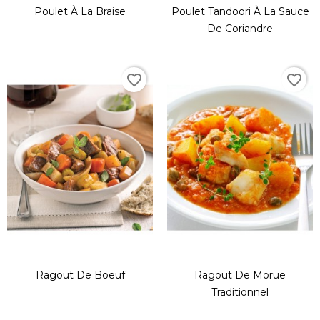
Poulet À La Braise
Poulet Tandoori À La Sauce
De Coriandre
favorite_border
favorite_border
Ragout De Boeuf
Ragout De Morue
Traditionnel