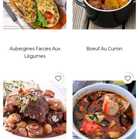
Aubergines Farcies Aux
Boeuf Au Cumin
Légumes
favorite_border
favorite_border