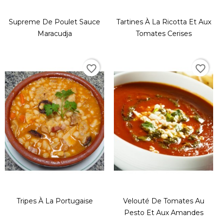
Supreme De Poulet Sauce
Tartines À La Ricotta Et Aux
Maracudja
Tomates Cerises
favorite_border
favorite_border
Tripes À La Portugaise
Velouté De Tomates Au
Pesto Et Aux Amandes