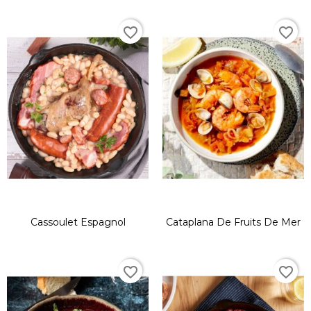
favorite_border
favorite_border
Cassoulet Espagnol
Cataplana De Fruits De Mer
favorite_border
favorite_border