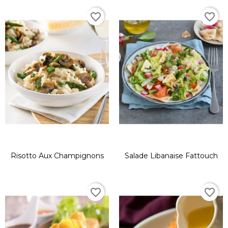
favorite_border
favorite_border
Risotto Aux Champignons
Salade Libanaise Fattouch
favorite_border
favorite_border