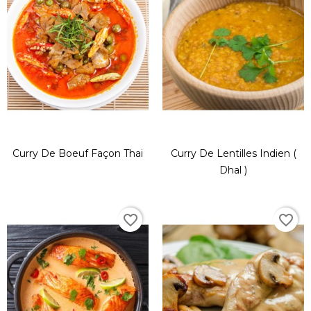
Curry De Boeuf Façon Thai
Curry De Lentilles Indien (
Dhal )
favorite_border
favorite_border