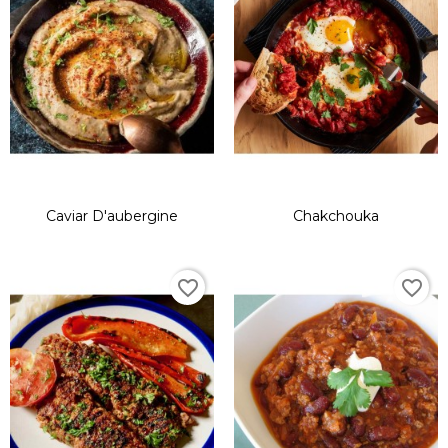
Caviar D'aubergine
Chakchouka
favorite_border
favorite_border