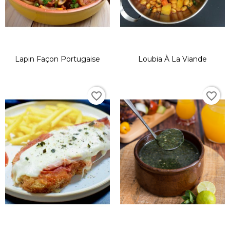
Lapin Façon Portugaise
Loubia À La Viande
favorite_border
favorite_border