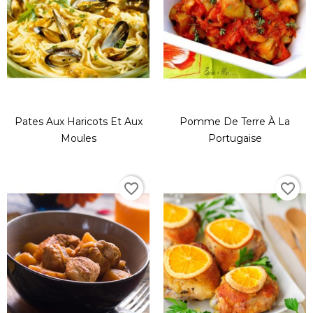
Pates Aux Haricots Et Aux
Pomme De Terre À La
Moules
Portugaise
favorite_border
favorite_border