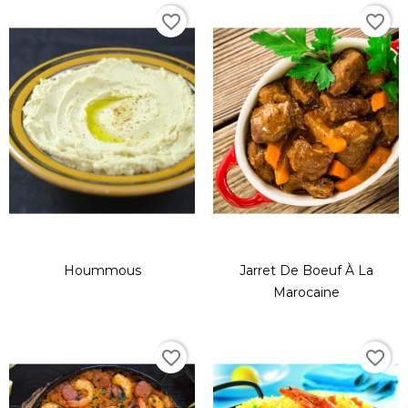
favorite_border
favorite_border
Hoummous
Jarret De Boeuf À La
Marocaine
favorite_border
favorite_border