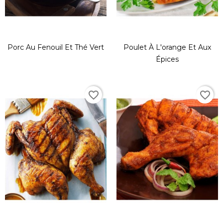
Porc Au Fenouil Et Thé Vert
Poulet À L'orange Et Aux
Épices
favorite_border
favorite_border