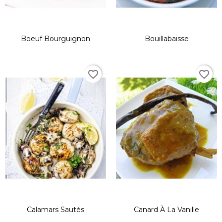
Boeuf Bourguignon
Bouillabaisse
favorite_border
favorite_border
Calamars Sautés
Canard À La Vanille