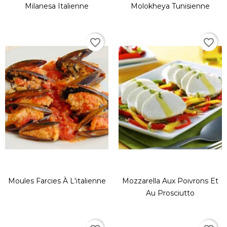
Milanesa Italienne
Molokheya Tunisienne
favorite_border
favorite_border
Moules Farcies À L'italienne
Mozzarella Aux Poivrons Et
Au Prosciutto