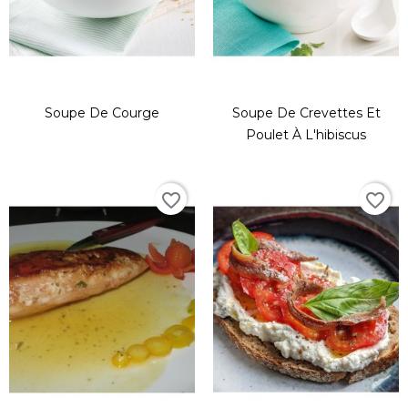
Soupe De Courge
Soupe De Crevettes Et
Poulet À L'hibiscus
favorite_border
favorite_border