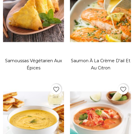
Samoussas Végétarien Aux
Saumon À La Crème D'ail Et
Épices
Au Citron
favorite_border
favorite_border